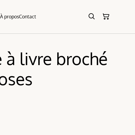
e
À propos
Contact
 à livre broché
roses