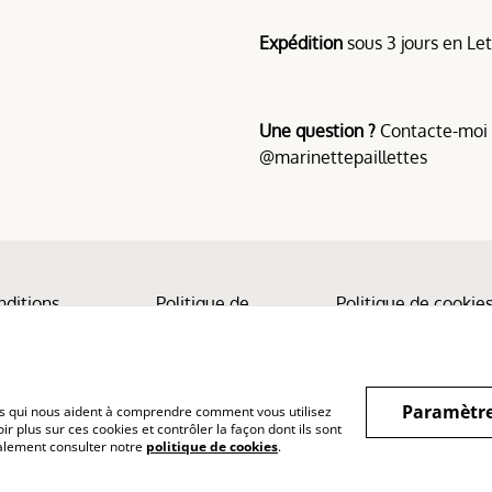
Expédition
sous 3 jours en Let
Une question ?
Contacte-moi v
@marinettepaillettes
nditions
Politique de
Politique de cookie
confidentialité
Paramètre
hiers qui nous aident à comprendre comment vous utilisez
r plus sur ces cookies et contrôler la façon dont ils sont
galement consulter notre
politique de cookies
.