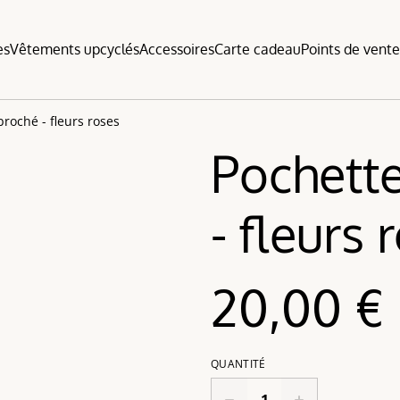
es
Vêtements upcyclés
Accessoires
Carte cadeau
Points de vent
broché - fleurs roses
Pochette
- fleurs 
20,00 €
QUANTITÉ